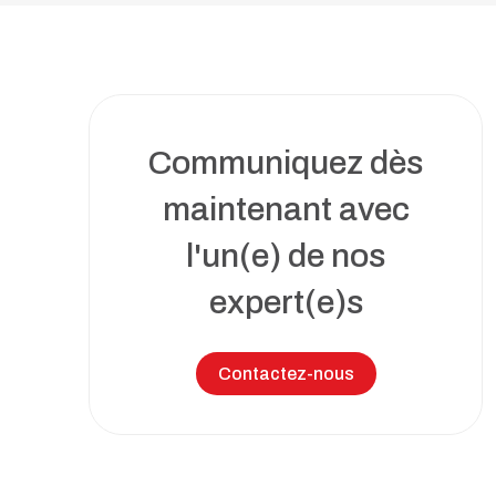
Toutes nos solutions
Recrutement et services de RH
Services juridiques
Perfectionnement et ateliers
d’affaires
Communiquez dès
Transformation numérique
maintenant avec
Syndics et insolvabilité
l'un(e) de nos
expert(e)s
Tous nos services
Contactez-nous