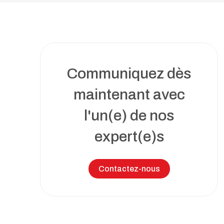
Toutes nos solutions
Recrutement et services de RH
Services juridiques
Perfectionnement et ateliers
d’affaires
Communiquez dès
Transformation numérique
maintenant avec
Syndics et insolvabilité
l'un(e) de nos
expert(e)s
Tous nos services
Contactez-nous