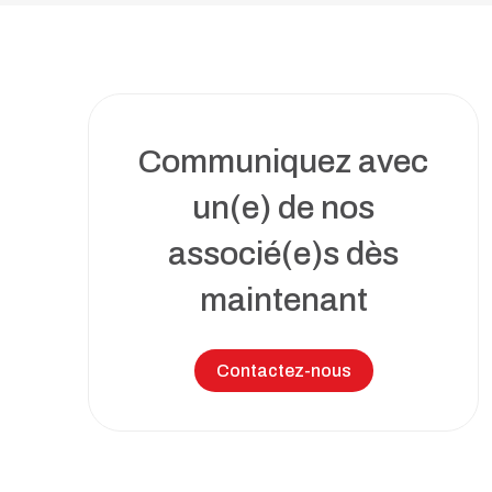
Toutes nos solutions
Recrutement et services de RH
Services juridiques
Perfectionnement et ateliers
d’affaires
Communiquez avec
Transformation numérique
un(e) de nos
Syndics et insolvabilité
associé(e)s dès
maintenant
Tous nos services
Contactez-nous