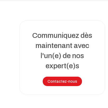
Toutes nos solutions
Recrutement et services de RH
Services juridiques
Perfectionnement et ateliers
d’affaires
Communiquez dès
Transformation numérique
maintenant avec
Syndics et insolvabilité
l'un(e) de nos
expert(e)s
Tous nos services
Contactez-nous