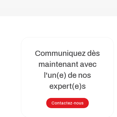
Toutes nos solutions
Recrutement et services de RH
Services juridiques
Perfectionnement et ateliers
d’affaires
Transformation numérique
Communiquez dès
Syndics et insolvabilité
maintenant avec
l'un(e) de nos
expert(e)s
Tous nos services
Contactez-nous