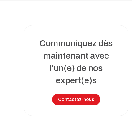
Toutes nos solutions
Recrutement et services de RH
Services juridiques
Perfectionnement et ateliers
d’affaires
Communiquez dès
Transformation numérique
maintenant avec
Syndics et insolvabilité
l'un(e) de nos
expert(e)s
Tous nos services
Contactez-nous