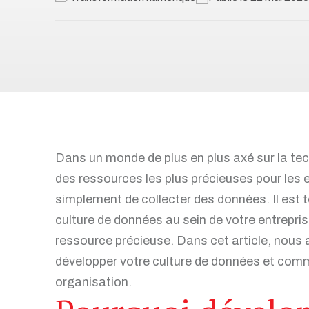
Toutes nos solutions
Recrutement et services de RH
Services juridiques
Perfectionnement et ateliers
d’affaires
Transformation numérique
Syndics et insolvabilité
Dans un monde de plus en plus axé sur la te
des ressources les plus précieuses pour les e
simplement de collecter des données. Il est 
culture de données au sein de votre entreprise
Tous nos services
ressource précieuse. Dans cet article, nous al
développer votre culture de données et comm
organisation.