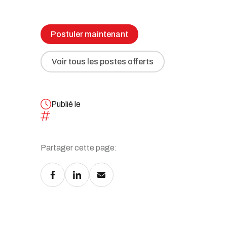
Toutes nos solutions
Recrutement et services de RH
Postuler maintenant
Services juridiques
Perfectionnement et ateliers
Voir tous les postes offerts
d’affaires
Transformation numérique
Publié le
Syndics et insolvabilité
Partager cette page:
Tous nos services