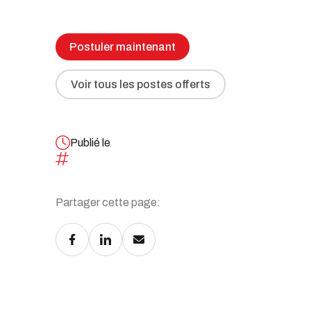
Toutes nos solutions
Recrutement et services de RH
Postuler maintenant
Services juridiques
Perfectionnement et ateliers
Voir tous les postes offerts
d’affaires
Transformation numérique
Publié le
Syndics et insolvabilité
Partager cette page:
Tous nos services