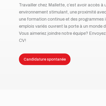
Travailler chez Mallette, c’est avoir accès à 
Toutes nos solutions
Recrutement et services de RH
environnement stimulant, une proximité avec 
Services juridiques
une formation continue et des programmes i
emplois variés ouvrent la porte à un monde de
Perfectionnement et ateliers
d’affaires
Vous aimeriez joindre notre équipe? Envoye
CV!
Transformation numérique
Syndics et insolvabilité
Candidature spontanée
Tous nos services