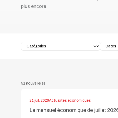
plus encore.
Toutes nos solutions
Recrutement et services de RH
Services juridiques
Perfectionnement et ateliers
d’affaires
Transformation numérique
Syndics et insolvabilité
51 nouvelle(s)
Tous nos services
21 juil. 2026
Actualités économiques
Le mensuel économique de juillet 202