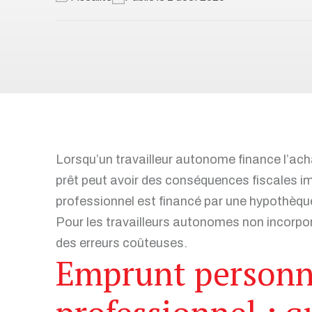
Toutes nos solutions
Recrutement et services de RH
Services juridiques
Perfectionnement et ateliers
d’affaires
Transformation numérique
Syndics et insolvabilité
Lorsqu’un travailleur autonome finance l’ach
prêt peut avoir des conséquences fiscales imp
professionnel est financé par une hypothèqu
Pour les travailleurs autonomes non incorpo
Tous nos services
des erreurs coûteuses.
Emprunt personn